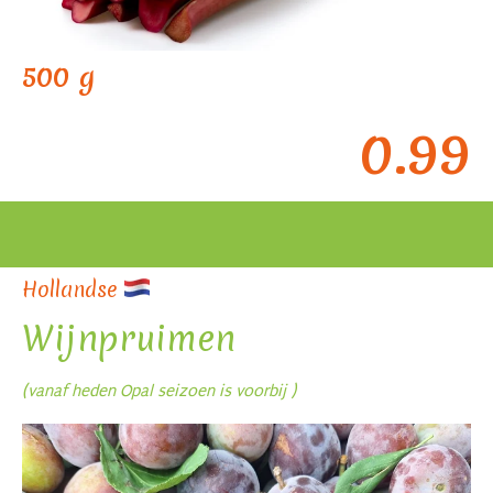
500 g
0.99
Hollandse
Wijnpruimen
(vanaf heden Opal seizoen is voorbij )