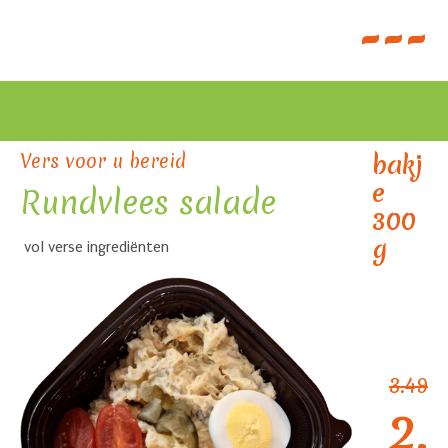
---
Vers voor u bereid
bakj
e
Rundvlees salade
300
g
vol verse ingrediënten
3.49
2.