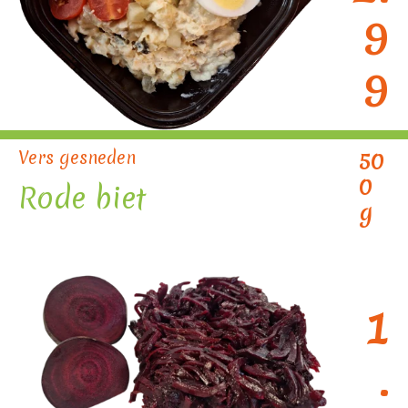
9
9
Vers gesneden
50
0
Rode biet
g
1
.