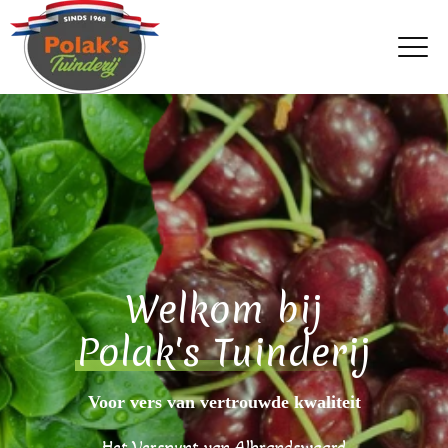
Welkom bij
Polak's Tuinderij
Voor vers van vertrouwde kwaliteit
Het Verspunt van Albrandswaard